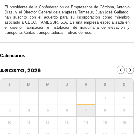
El presidente de la Confederación de Empresarios de Córdoba, Antonio
Díaz, y el Director General dela empresa Tamesur, Juan josé Gallardo,
han suscrito con el acuerdo para su incorporación como miembro
asociado a CECO. TAMESUR, S.A. Es una empresa especializada en
el diseño, fabricación e instalación de maquinaria de elevación y
transporte. Cintas transportadoras, Tolvas de rece...
Calendarios
AGOSTO, 2026
-
-
-
-
-
1
2
3
4
5
6
7
8
9
10
11
12
13
14
15
16