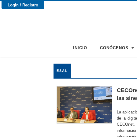
Login / Registro
INICIO
CONÓCENOS
ESAL
CECOnet
las sin
La aplicaci
de la digit
CECOnet, 
informaci
informació