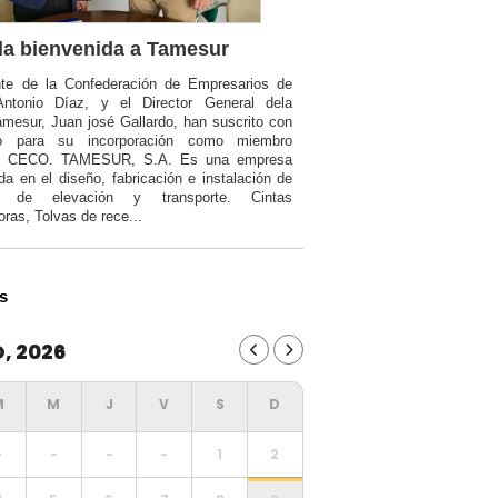
a bienvenida a Tamesur
nte de la Confederación de Empresarios de
Antonio Díaz, y el Director General dela
mesur, Juan josé Gallardo, han suscrito con
o para su incorporación como miembro
a CECO. TAMESUR, S.A. Es una empresa
da en el diseño, fabricación e instalación de
ia de elevación y transporte. Cintas
oras, Tolvas de rece...
s
, 2026
-
-
-
-
1
2