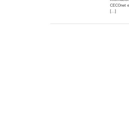
CECOnet es
[…]