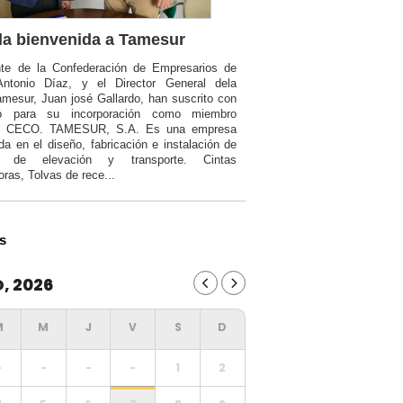
a bienvenida a Tamesur
nte de la Confederación de Empresarios de
Antonio Díaz, y el Director General dela
mesur, Juan josé Gallardo, han suscrito con
o para su incorporación como miembro
a CECO. TAMESUR, S.A. Es una empresa
da en el diseño, fabricación e instalación de
ia de elevación y transporte. Cintas
oras, Tolvas de rece...
s
, 2026
-
-
-
-
1
2