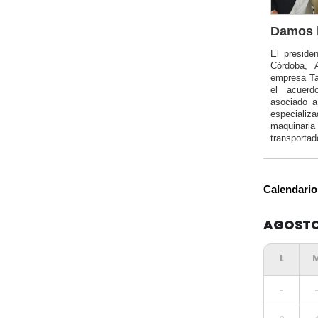
Damos l
El preside
Córdoba, 
empresa Ta
el acuerd
asociado 
especializa
maquinar
transportad
Calendario
AGOSTO
-