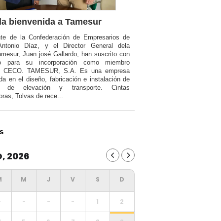
a bienvenida a Tamesur
nte de la Confederación de Empresarios de
Antonio Díaz, y el Director General dela
mesur, Juan josé Gallardo, han suscrito con
o para su incorporación como miembro
a CECO. TAMESUR, S.A. Es una empresa
da en el diseño, fabricación e instalación de
ia de elevación y transporte. Cintas
oras, Tolvas de rece...
s
, 2026
-
-
-
-
1
2