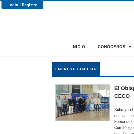
Login / Registro
INICIO
CONÓCENOS
EMPRESA FAMILIAR
El Obis
CECO
Subraya el 
de las em
Fernández
Comité Eje
del Centr