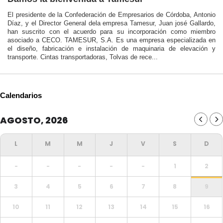
El presidente de la Confederación de Empresarios de Córdoba, Antonio
Díaz, y el Director General dela empresa Tamesur, Juan josé Gallardo,
han suscrito con el acuerdo para su incorporación como miembro
asociado a CECO. TAMESUR, S.A. Es una empresa especializada en
el diseño, fabricación e instalación de maquinaria de elevación y
transporte. Cintas transportadoras, Tolvas de rece...
Calendarios
AGOSTO, 2026
-
-
-
-
-
1
2
3
4
5
6
7
8
9
10
11
12
13
14
15
16