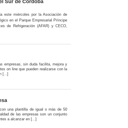
del Sur de Córdoba
da este miércoles por la Asociación de
ógico en el Parque Empresarial Príncipe
luces de Refrigeración (AFAR) y CECO,
as empresas, sin duda facilita, mejora y
ites on line que pueden realizarse con la
[...]
esa
n una plantilla de igual o más de 50
gualdad de las empresas son un conjunto
es a alcanzar en [...]