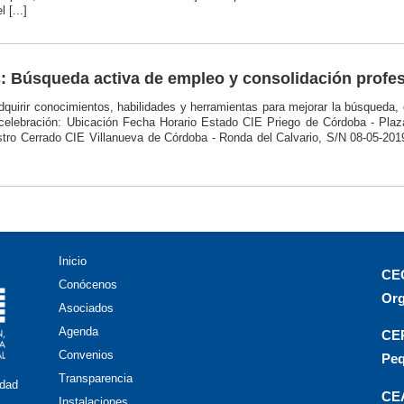
 [...]
s: Búsqueda activa de empleo y consolidación profes
Adquirir conocimientos, habilidades y herramientas para mejorar la búsqued
 celebración: Ubicación Fecha Horario Estado CIE Priego de Córdoba - Pla
stro Cerrado CIE Villanueva de Córdoba - Ronda del Calvario, S/N 08-05-201
Inicio
CEO
Conócenos
Org
Asociados
Agenda
CEP
Convenios
Peq
Transparencia
idad
CEA
Instalaciones