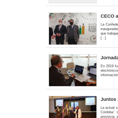
CECO am
La Confede
inaugurada
que trabaja
[...]
Jornada
En 2019 fu
electrónico
información
Juntos
La actual 
Córdoba”.
provincia,