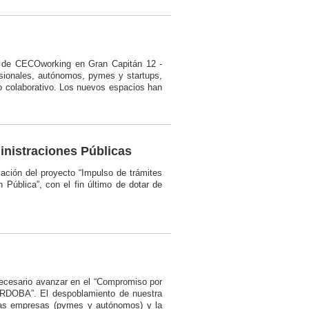
s de CECOworking en Gran Capitán 12 -
esionales, autónomos, pymes y startups,
rno colaborativo. Los nuevos espacios han
inistraciones Públicas
ación del proyecto “Impulso de trámites
 Pública”, con el fin último de dotar de
necesario avanzar en el “Compromiso por
RDOBA”. El despoblamiento de nuestra
e las empresas (pymes y autónomos) y la