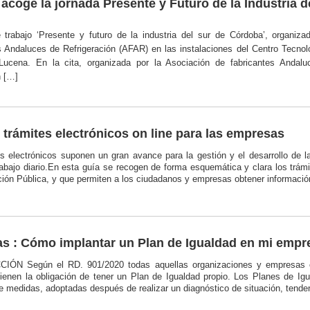
acoge la jornada Presente y Futuro de la Industria 
 trabajo ‘Presente y futuro de la industria del sur de Córdoba’, organiza
s Andaluces de Refrigeración (AFAR) en las instalaciones del Centro Tecnol
Lucena. En la cita, organizada por la Asociación de fabricantes Anda
n […]
 trámites electrónicos on line para las empresas
s electrónicos suponen un gran avance para la gestión y el desarrollo de l
trabajo diario.En esta guía se recogen de forma esquemática y clara los trám
ión Pública, y que permiten a los ciudadanos y empresas obtener información 
s : Cómo implantar un Plan de Igualdad en mi empr
ÓN Según el RD. 901/2020 todas aquellas organizaciones y empresas co
tienen la obligación de tener un Plan de Igualdad propio. Los Planes de I
 medidas, adoptadas después de realizar un diagnóstico de situación, tendent