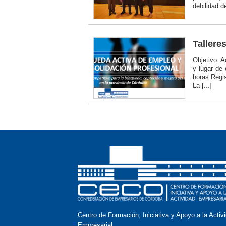
debilidad del
Tallere
Objetivo: 
y lugar de
horas Regi
La [...]
Centro de Formación, Iniciativa y Apoyo a la Activ
Empresarial