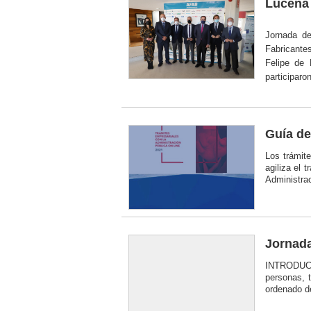
Lucena 
Jornada de
Fabricante
Felipe de 
participaro
Guía de
Los trámite
agiliza el 
Administrac
Jornada
INTRODUCCI
personas, 
ordenado de