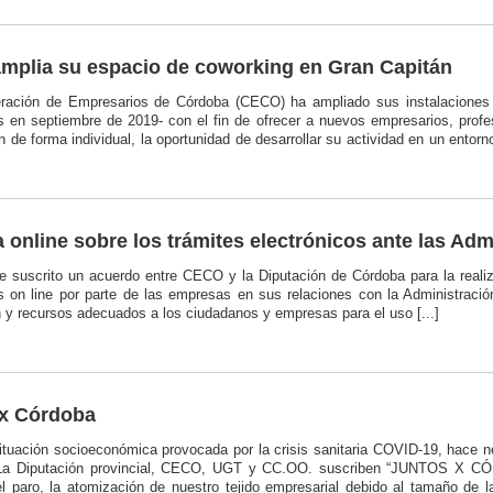
plia su espacio de coworking en Gran Capitán
ración de Empresarios de Córdoba (CECO) ha ampliado sus instalacione
s en septiembre de 2019- con el fin de ofrecer a nuevos empresarios, prof
n de forma individual, la oportunidad de desarrollar su actividad en un ento
 online sobre los trámites electrónicos ante las Adm
e suscrito un acuerdo entre CECO y la Diputación de Córdoba para la realiz
s on line por parte de las empresas en sus relaciones con la Administración
 y recursos adecuados a los ciudadanos y empresas para el uso [...]
 x Córdoba
situación socioeconómica provocada por la crisis sanitaria COVID-19, hace 
 La Diputación provincial, CECO, UGT y CC.OO. suscriben “JUNTOS X CÓ
 el paro, la atomización de nuestro tejido empresarial debido al tamaño d