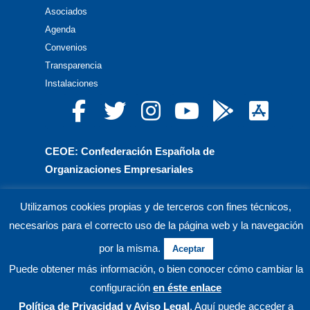
Asociados
Agenda
Convenios
Transparencia
Instalaciones
CEOE: Confederación Española de
Organizaciones Empresariales
CEPYME: Confederación Española de la Pequeña
Utilizamos cookies propias y de terceros con fines técnicos,
y Mediana Empresa
necesarios para el correcto uso de la página web y la navegación
CEA: Confederación de Empresarios de Andalucía
por la misma.
Aceptar
Puede obtener más información, o bien conocer cómo cambiar la
© CECO Confederación de Empresarios de Córdoba.
configuración
en éste enlace
Política de Privacidad
y Aviso Legal
. Aquí puede acceder a