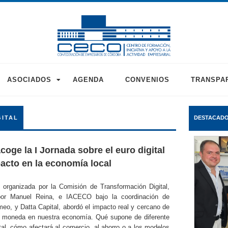
ASOCIADOS
AGENDA
CONVENIOS
TRANSPA
GITAL
DESTACAD
oge la I Jornada sobre el euro digital
pacto en la economía local
, organizada por la Comisión de Transformación Digital,
 por Manuel Reina, e IACECO bajo la coordinación de
eo, y Datta Capital, abordó el impacto real y cercano de
 moneda en nuestra economía. Qué supone de diferente
ital, cómo afectará al comercio, al ahorro o a los modelos