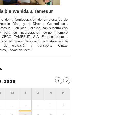
a bienvenida a Tamesur
nte de la Confederación de Empresarios de
Antonio Díaz, y el Director General dela
mesur, Juan josé Gallardo, han suscrito con
o para su incorporación como miembro
a CECO. TAMESUR, S.A. Es una empresa
da en el diseño, fabricación e instalación de
ia de elevación y transporte. Cintas
oras, Tolvas de rece...
s
, 2026
-
-
-
-
1
2