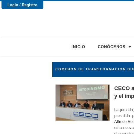
Login / Registro
INICIO
CONÓCENOS
COMISION DE TRANSFORMACION DI
CECO ac
y el im
La jornada
presidida
Alfredo Rom
esta nueva
el euro dig