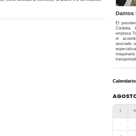
Damos l
El preside
Córdoba, 
empresa Ta
el acuerd
asociado 
especializa
maquinar
transportad
Calendario
AGOSTO
-