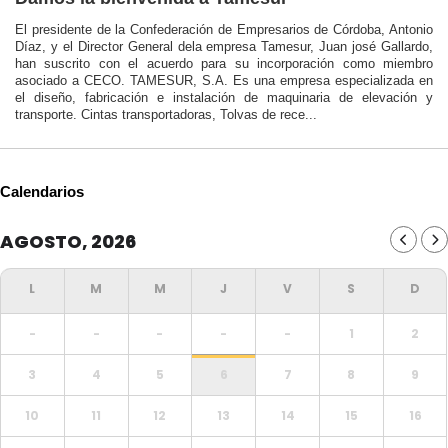
El presidente de la Confederación de Empresarios de Córdoba, Antonio
Díaz, y el Director General dela empresa Tamesur, Juan josé Gallardo,
han suscrito con el acuerdo para su incorporación como miembro
asociado a CECO. TAMESUR, S.A. Es una empresa especializada en
el diseño, fabricación e instalación de maquinaria de elevación y
transporte. Cintas transportadoras, Tolvas de rece...
Calendarios
AGOSTO, 2026
-
-
-
-
-
1
2
3
4
5
6
7
8
9
10
11
12
13
14
15
16