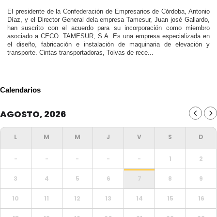
El presidente de la Confederación de Empresarios de Córdoba, Antonio
Díaz, y el Director General dela empresa Tamesur, Juan josé Gallardo,
han suscrito con el acuerdo para su incorporación como miembro
asociado a CECO. TAMESUR, S.A. Es una empresa especializada en
el diseño, fabricación e instalación de maquinaria de elevación y
transporte. Cintas transportadoras, Tolvas de rece...
Calendarios
AGOSTO, 2026
-
-
-
-
-
1
2
3
4
5
6
7
8
9
10
11
12
13
14
15
16