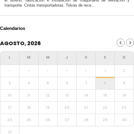
el diseño, fabricación e instalación de maquinaria de elevación y
transporte. Cintas transportadoras, Tolvas de rece...
Calendarios
AGOSTO, 2026
-
-
-
-
-
1
2
3
4
5
6
7
8
9
10
11
12
13
14
15
16
17
18
19
20
21
22
23
24
25
26
27
28
29
30
31