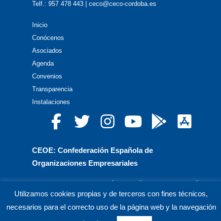
Telf.: 957 478 443 | ceco@ceco-cordoba.es
Inicio
Conócenos
Asociados
Agenda
Convenios
Transparencia
Instalaciones
CEOE: Confederación Española de
Organizaciones Empresariales
CEPYME: Confederación Española de la Pequeña
Utilizamos cookies propias y de terceros con fines técnicos,
y Mediana Empresa
necesarios para el correcto uso de la página web y la navegación
CEA: Confederación de Empresarios de Andalucía