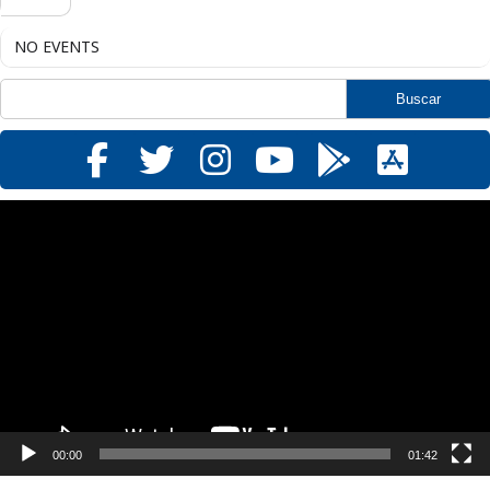
NO EVENTS
Reproductor
de
vídeo
00:00
01:42