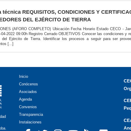
a técnica REQUISITOS, CONDICIONES Y CERTIFIC
EDORES DEL EJÉRCITO DE TIERRA
ONES (AFORO COMPLETO) Ubicación Fecha Horario Estado CECO - Jardine
-04-2022 09:00h Registro Cerrado OBJETIVOS Conocer las condiciones y req
s del Ejército de Tierra. Identificar los procesos a seguir para ser prove
tos [...]
Inicio
CEO
Conócenos
Org
Asociados
Agenda
CEP
Convenios
Peq
Transparencia
idad
CEA
Instalaciones
And
oba.