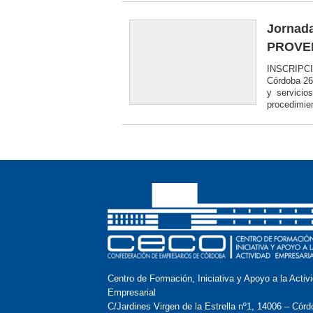
Jornad
PROVE
INSCRIPCI
Córdoba 26
y servicio
procedimien
Centro de Formación, Iniciativa y Apoyo a la Activ
Empresarial
C/Jardines Virgen de la Estrella nº1, 14006 – Córd