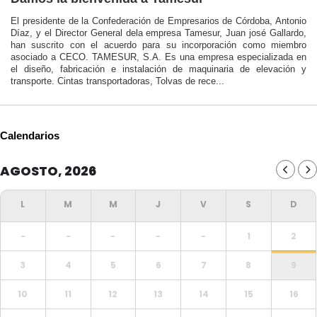
El presidente de la Confederación de Empresarios de Córdoba, Antonio
Díaz, y el Director General dela empresa Tamesur, Juan josé Gallardo,
han suscrito con el acuerdo para su incorporación como miembro
asociado a CECO. TAMESUR, S.A. Es una empresa especializada en
el diseño, fabricación e instalación de maquinaria de elevación y
transporte. Cintas transportadoras, Tolvas de rece...
Calendarios
AGOSTO, 2026
-
-
-
-
-
1
2
3
4
5
6
7
8
9
10
11
12
13
14
15
16