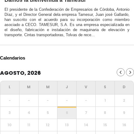
Damos la bienvenida a Tamesur
El presidente de la Confederación de Empresarios de Córdoba, Antonio
Díaz, y el Director General dela empresa Tamesur, Juan josé Gallardo,
han suscrito con el acuerdo para su incorporación como miembro
asociado a CECO. TAMESUR, S.A. Es una empresa especializada en
el diseño, fabricación e instalación de maquinaria de elevación y
transporte. Cintas transportadoras, Tolvas de rece...
Calendarios
AGOSTO, 2026
-
-
-
-
-
1
2
3
4
5
6
7
8
9
10
11
12
13
14
15
16