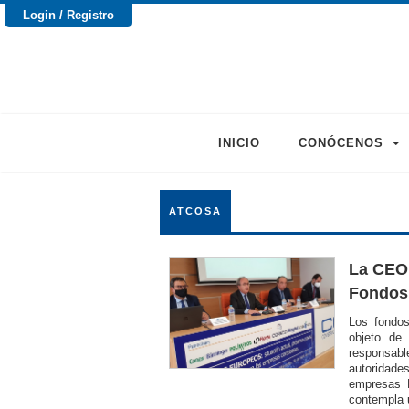
Login / Registro
INICIO
CONÓCENOS
ATCOSA
La CEOE
Fondos 
Los fondo
objeto de
responsa
autoridade
empresas 
contempla u