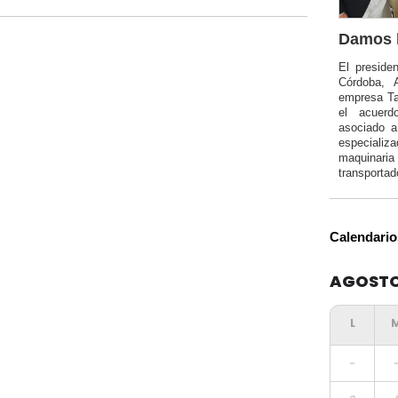
Damos l
El preside
Córdoba, 
empresa Ta
el acuerd
asociado 
especializa
maquinar
transportad
Calendario
AGOSTO
-