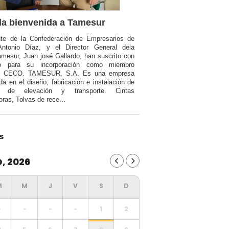
a bienvenida a Tamesur
nte de la Confederación de Empresarios de
Antonio Díaz, y el Director General dela
mesur, Juan josé Gallardo, han suscrito con
o para su incorporación como miembro
a CECO. TAMESUR, S.A. Es una empresa
da en el diseño, fabricación e instalación de
ia de elevación y transporte. Cintas
oras, Tolvas de rece...
s
, 2026
-
-
-
-
1
2