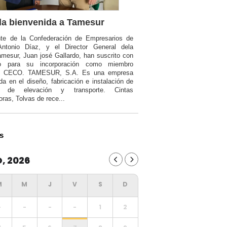
a bienvenida a Tamesur
nte de la Confederación de Empresarios de
Antonio Díaz, y el Director General dela
mesur, Juan josé Gallardo, han suscrito con
o para su incorporación como miembro
a CECO. TAMESUR, S.A. Es una empresa
da en el diseño, fabricación e instalación de
ia de elevación y transporte. Cintas
oras, Tolvas de rece...
s
, 2026
-
-
-
-
1
2