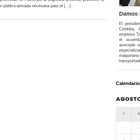
n público-privada necesaria para el […]
Damos l
El preside
Córdoba, 
empresa Ta
el acuerd
asociado 
especializa
maquinar
transportad
Calendario
AGOSTO
-