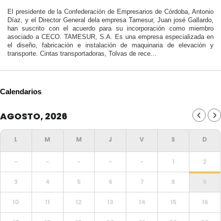
El presidente de la Confederación de Empresarios de Córdoba, Antonio
Díaz, y el Director General dela empresa Tamesur, Juan josé Gallardo,
han suscrito con el acuerdo para su incorporación como miembro
asociado a CECO. TAMESUR, S.A. Es una empresa especializada en
el diseño, fabricación e instalación de maquinaria de elevación y
transporte. Cintas transportadoras, Tolvas de rece...
Calendarios
AGOSTO, 2026
-
-
-
-
-
1
2
3
4
5
6
7
8
9
10
11
12
13
14
15
16