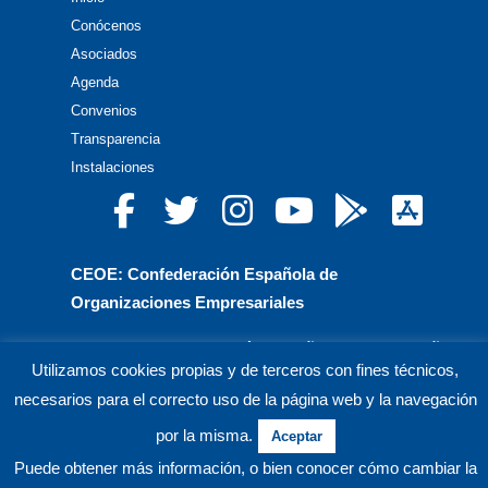
Conócenos
Asociados
Agenda
Convenios
Transparencia
Instalaciones
CEOE: Confederación Española de
Organizaciones Empresariales
CEPYME: Confederación Española de la Pequeña
Utilizamos cookies propias y de terceros con fines técnicos,
y Mediana Empresa
necesarios para el correcto uso de la página web y la navegación
CEA: Confederación de Empresarios de Andalucía
por la misma.
Aceptar
Puede obtener más información, o bien conocer cómo cambiar la
© CECO Confederación de Empresarios de Córdoba.