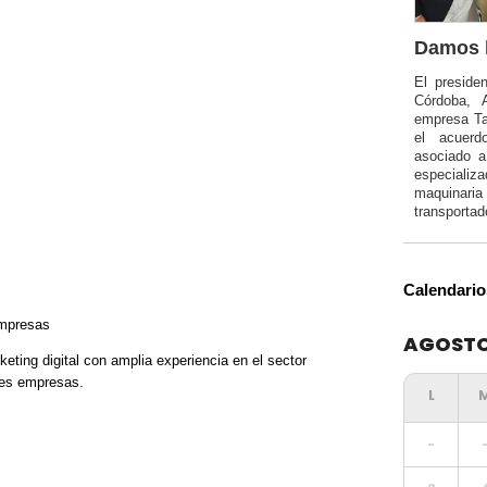
Damos l
El preside
Córdoba, 
empresa Ta
el acuerd
asociado 
especializa
maquinar
transportad
Calendario
Empresas
AGOSTO
ting digital con amplia experiencia en el sector
tes empresas.
-