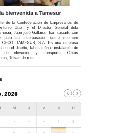
a bienvenida a Tamesur
nte de la Confederación de Empresarios de
Antonio Díaz, y el Director General dela
mesur, Juan josé Gallardo, han suscrito con
o para su incorporación como miembro
a CECO. TAMESUR, S.A. Es una empresa
da en el diseño, fabricación e instalación de
ia de elevación y transporte. Cintas
oras, Tolvas de rece...
s
, 2026
-
-
-
-
1
2