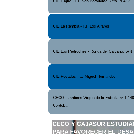
CIE Luque - P.I. San Bartolomé. Ctra. N.432
CIE La Rambla - P.I. Los Alfares
CIE Los Pedroches - Ronda del Calvario, S/N
CIE Posadas - C/ Miguel Hernandez
CECO - Jardines Virgen de la Estrella nº 1 140
Córdoba
CECO Y CAJASUR ESTUDIA
PARA FAVORECER EL DES