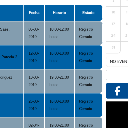
3
10
1
Fecha
Horario
Estado
17
1
 Saez,
05-03-
10:00-12:00
Registro
24
2
2019
horas
Cerrado
31
12-03-
16:00-18:00
Registro
 Parcela 2.
2019
horas
Cerrado
NO EVEN
odriguez
13-03-
19:30-21:30
Registro
2019
horas
Cerrado
26-03-
16:00-18:00
Registro
Reproductor
2019
horas
Cerrado
de
vídeo
02-04-
19:00-21:00
Registro