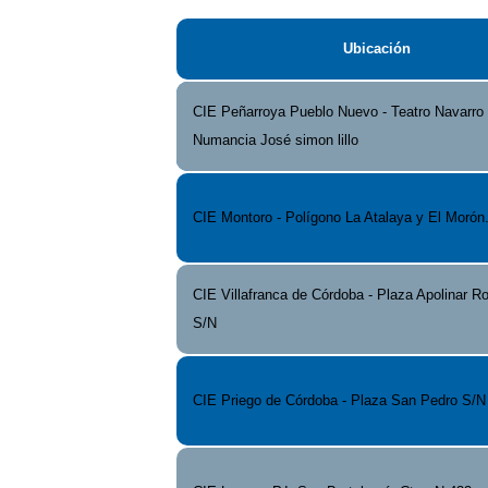
Ubicación
CIE Peñarroya Pueblo Nuevo - Teatro Navarro
Numancia José simon lillo
CIE Montoro - Polígono La Atalaya y El Morón.
CIE Villafranca de Córdoba - Plaza Apolinar R
S/N
CIE Priego de Córdoba - Plaza San Pedro S/N